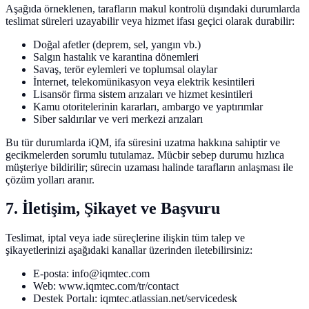
Aşağıda örneklenen, tarafların makul kontrolü dışındaki durumlarda
teslimat süreleri uzayabilir veya hizmet ifası geçici olarak durabilir:
Doğal afetler (deprem, sel, yangın vb.)
Salgın hastalık ve karantina dönemleri
Savaş, terör eylemleri ve toplumsal olaylar
İnternet, telekomünikasyon veya elektrik kesintileri
Lisansör firma sistem arızaları ve hizmet kesintileri
Kamu otoritelerinin kararları, ambargo ve yaptırımlar
Siber saldırılar ve veri merkezi arızaları
Bu tür durumlarda iQM, ifa süresini uzatma hakkına sahiptir ve
gecikmelerden sorumlu tutulamaz. Mücbir sebep durumu hızlıca
müşteriye bildirilir; sürecin uzaması halinde tarafların anlaşması ile
çözüm yolları aranır.
7. İletişim, Şikayet ve Başvuru
Teslimat, iptal veya iade süreçlerine ilişkin tüm talep ve
şikayetlerinizi aşağıdaki kanallar üzerinden iletebilirsiniz:
E-posta: info@iqmtec.com
Web: www.iqmtec.com/tr/contact
Destek Portalı: iqmtec.atlassian.net/servicedesk