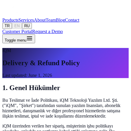
Products
Services
About
Team
Blog
Contact
TR
EN
RU
Customer Portal
Request a Demo
Toggle menu
iQM
Delivery & Refund Policy
Last updated
:
June 1, 2026
1. Genel Hükümler
Bu Teslimat ve İade Politikası, iQM Teknoloji Yazılım Ltd. Şti.
("iQM", "Şirket") tarafından sunulan yazılım lisansları, abonelik
hizmetleri, danışmanlık ve diğer profesyonel hizmetlerin satışına
ilişkin teslimat, iptal ve iade koşullarını düzenlemektedir.
iQM üzerinden verilen her sipariş, müşterinin işbu politikayı