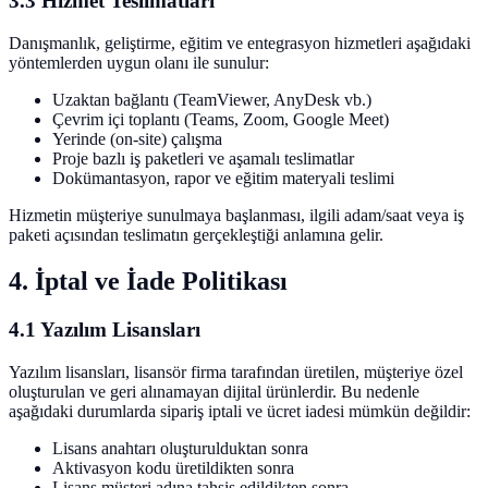
3.3 Hizmet Teslimatları
Danışmanlık, geliştirme, eğitim ve entegrasyon hizmetleri aşağıdaki
yöntemlerden uygun olanı ile sunulur:
Uzaktan bağlantı (TeamViewer, AnyDesk vb.)
Çevrim içi toplantı (Teams, Zoom, Google Meet)
Yerinde (on-site) çalışma
Proje bazlı iş paketleri ve aşamalı teslimatlar
Dokümantasyon, rapor ve eğitim materyali teslimi
Hizmetin müşteriye sunulmaya başlanması, ilgili adam/saat veya iş
paketi açısından teslimatın gerçekleştiği anlamına gelir.
4. İptal ve İade Politikası
4.1 Yazılım Lisansları
Yazılım lisansları, lisansör firma tarafından üretilen, müşteriye özel
oluşturulan ve geri alınamayan dijital ürünlerdir. Bu nedenle
aşağıdaki durumlarda sipariş iptali ve ücret iadesi mümkün değildir:
Lisans anahtarı oluşturulduktan sonra
Aktivasyon kodu üretildikten sonra
Lisans müşteri adına tahsis edildikten sonra