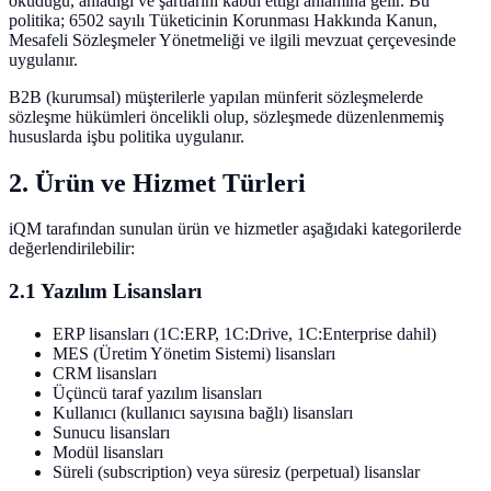
okuduğu, anladığı ve şartlarını kabul ettiği anlamına gelir. Bu
politika; 6502 sayılı Tüketicinin Korunması Hakkında Kanun,
Mesafeli Sözleşmeler Yönetmeliği ve ilgili mevzuat çerçevesinde
uygulanır.
B2B (kurumsal) müşterilerle yapılan münferit sözleşmelerde
sözleşme hükümleri öncelikli olup, sözleşmede düzenlenmemiş
hususlarda işbu politika uygulanır.
2. Ürün ve Hizmet Türleri
iQM tarafından sunulan ürün ve hizmetler aşağıdaki kategorilerde
değerlendirilebilir:
2.1 Yazılım Lisansları
ERP lisansları (1C:ERP, 1C:Drive, 1C:Enterprise dahil)
MES (Üretim Yönetim Sistemi) lisansları
CRM lisansları
Üçüncü taraf yazılım lisansları
Kullanıcı (kullanıcı sayısına bağlı) lisansları
Sunucu lisansları
Modül lisansları
Süreli (subscription) veya süresiz (perpetual) lisanslar