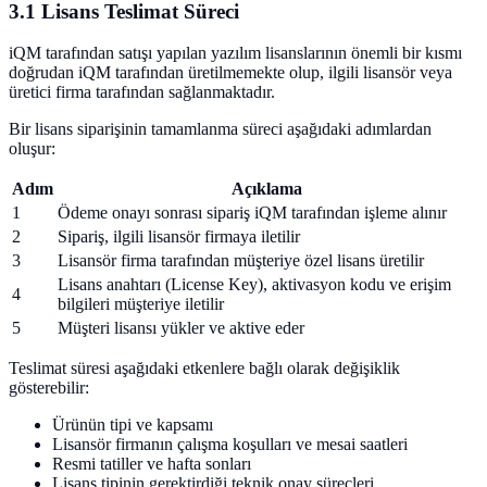
3.1 Lisans Teslimat Süreci
iQM tarafından satışı yapılan yazılım lisanslarının önemli bir kısmı
doğrudan iQM tarafından üretilmemekte olup, ilgili lisansör veya
üretici firma tarafından sağlanmaktadır.
Bir lisans siparişinin tamamlanma süreci aşağıdaki adımlardan
oluşur:
Adım
Açıklama
1
Ödeme onayı sonrası sipariş iQM tarafından işleme alınır
2
Sipariş, ilgili lisansör firmaya iletilir
3
Lisansör firma tarafından müşteriye özel lisans üretilir
Lisans anahtarı (License Key), aktivasyon kodu ve erişim
4
bilgileri müşteriye iletilir
5
Müşteri lisansı yükler ve aktive eder
Teslimat süresi aşağıdaki etkenlere bağlı olarak değişiklik
gösterebilir:
Ürünün tipi ve kapsamı
Lisansör firmanın çalışma koşulları ve mesai saatleri
Resmi tatiller ve hafta sonları
Lisans tipinin gerektirdiği teknik onay süreçleri