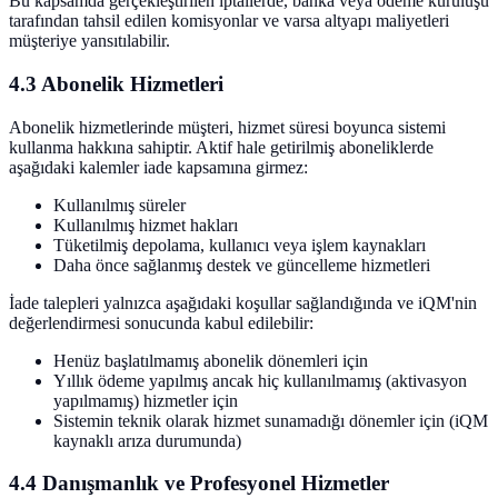
Bu kapsamda gerçekleştirilen iptallerde, banka veya ödeme kuruluşu
tarafından tahsil edilen komisyonlar ve varsa altyapı maliyetleri
müşteriye yansıtılabilir.
4.3 Abonelik Hizmetleri
Abonelik hizmetlerinde müşteri, hizmet süresi boyunca sistemi
kullanma hakkına sahiptir. Aktif hale getirilmiş aboneliklerde
aşağıdaki kalemler iade kapsamına girmez:
Kullanılmış süreler
Kullanılmış hizmet hakları
Tüketilmiş depolama, kullanıcı veya işlem kaynakları
Daha önce sağlanmış destek ve güncelleme hizmetleri
İade talepleri yalnızca aşağıdaki koşullar sağlandığında ve iQM'nin
değerlendirmesi sonucunda kabul edilebilir:
Henüz başlatılmamış abonelik dönemleri için
Yıllık ödeme yapılmış ancak hiç kullanılmamış (aktivasyon
yapılmamış) hizmetler için
Sistemin teknik olarak hizmet sunamadığı dönemler için (iQM
kaynaklı arıza durumunda)
4.4 Danışmanlık ve Profesyonel Hizmetler