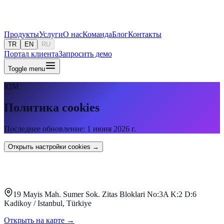
Продукты
Услуги
О нас
Команда
Блог
Контакты
TR
EN
RU
Портал клиента
Запросить демо
Toggle menu
iQM
Политика cookies
Последнее обновление
:
1 июня 2026 г.
Открыть настройки cookies
→
19 Mayis Mah. Sumer Sok. Zitas Bloklari No:3A K:2 D:6
Kadikoy / Istanbul, Türkiye
Открыть на карте
→